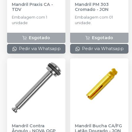
Mandril Praxis CA
-
Mandril PM 303
TDV
Cromado
-
JON
Embalagem com 1
Embalagem com 01
unidade
unidade.
Esgotado
Esgotado
Pedir via Whatsapp
Pedir via Whatsapp
Mandril Contra
Mandril Bucha CA/FG
Ângulo
-
NOVA OGP
Latão Dourado
-
JON