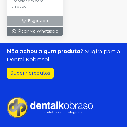
Embalagem com 1
unidade
Esgotado
Pedir via Whatsapp
Não achou algum produto?
Sugira para a
Dental Kobrasol
Sugerir produtos