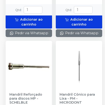
Qtd
:
Qtd
:
Adicionar ao
Adicionar ao
carrinho
carrinho
Pedir via Whatsapp
Pedir via Whatsapp
Mandril Reforçado
Mandril Cônico para
para discos MP
-
Lixa - PM
-
SCHELBLE
MICRODONT