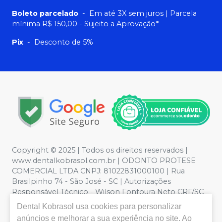
Boleto parcelado
-
Em até 3X sem juros | Parcela
mínima R$ 150,00 - Sujeito a Aprovação*
Pix
-
Desconto de 5%
Copyright © 2025 | Todos os direitos reservados |
www.dentalkobrasol.com.br | ODONTO PROTESE
COMERCIAL LTDA CNPJ: 81022831000100 | Rua
Brasilpinho 74 - São José - SC | Autorizações
Responsável Técnico - Wilson Fontoura Neto CRF/SC
12450 | Política de Privacidade e Segurança - Fotos
Dental Kobrasol
usa cookies para personalizar
meramente ilustrativas - Os preços e condições da loja
anúncios e melhorar a sua experiência no site. Ao