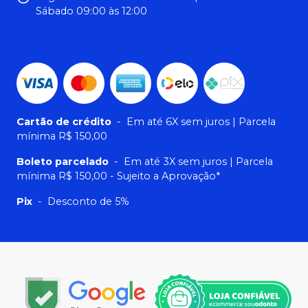
Sábado 09:00 às 12:00
Cartão de crédito
-
Em até 6X sem juros | Parcela
mínima R$ 150,00
Boleto parcelado
-
Em até 3X sem juros | Parcela
mínima R$ 150,00 - Sujeito a Aprovação*
Pix
-
Desconto de 5%