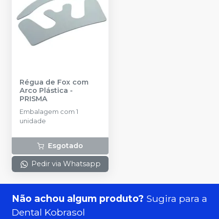
Régua de Fox com
Arco Plástica
-
PRISMA
Embalagem com 1
unidade
Esgotado
Pedir via Whatsapp
Não achou algum produto?
Sugira para a
Dental Kobrasol