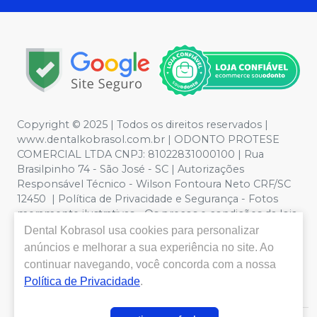
Copyright © 2025 | Todos os direitos reservados |
www.dentalkobrasol.com.br | ODONTO PROTESE
COMERCIAL LTDA CNPJ: 81022831000100 | Rua
Brasilpinho 74 - São José - SC | Autorizações
Responsável Técnico - Wilson Fontoura Neto CRF/SC
12450 | Política de Privacidade e Segurança - Fotos
meramente ilustrativas - Os preços e condições da loja
virtual estão sujeitos a alterações. Em caso de
Dental Kobrasol
usa cookies para personalizar
divergência de preços no site, o valor válido é o do
anúncios e melhorar a sua experiência no site. Ao
Carrinho de Compra. Não vendemos por atacado, por
continuar navegando, você concorda com a nossa
isso nos reservamos o direito de não atender compras
Política de Privacidade
.
de grandes volumes pelo site.