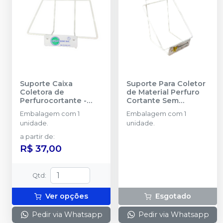
Suporte Caixa
Suporte Para Coletor
Coletora de
de Material Perfuro
Perfurocortante
-
Cortante Sem
GRANDESC
Ventosa
-
Embalagem com 1
Embalagem com 1
DESCARPACK
unidade.
unidade.
a partir de
:
R$ 37,00
Qtd
:
Ver opções
Esgotado
Pedir via Whatsapp
Pedir via Whatsapp