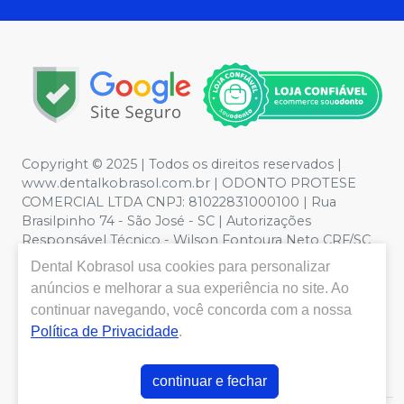
Copyright © 2025 | Todos os direitos reservados |
www.dentalkobrasol.com.br | ODONTO PROTESE
COMERCIAL LTDA CNPJ: 81022831000100 | Rua
Brasilpinho 74 - São José - SC | Autorizações
Responsável Técnico - Wilson Fontoura Neto CRF/SC
12450 | Política de Privacidade e Segurança - Fotos
Dental Kobrasol
usa cookies para personalizar
meramente ilustrativas - Os preços e condições da loja
anúncios e melhorar a sua experiência no site. Ao
virtual estão sujeitos a alterações. Em caso de
continuar navegando, você concorda com a nossa
divergência de preços no site, o valor válido é o do
Política de Privacidade
.
Carrinho de Compra. Não vendemos por atacado, por
isso nos reservamos o direito de não atender compras
de grandes volumes pelo site.
continuar e fechar