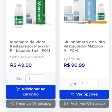
Ionômero de Vidro
Kit Ionômero de Vidro
Restaurador Maxxion
Restaurador Maxxion
R - Líquido 8ml
-
FGM
R
-
FGM
Embalagem com 8ml
a partir de
:
R$ 49,90
R$ 90,99
Qtd
:
Qtd
:
Adicionar ao
carrinho
Ver opções
Pedir via Whatsapp
Pedir via Whatsapp