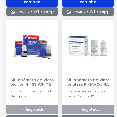
carrinho
carrinho
Pedir via Whatsapp
Pedir via Whatsapp
Kit Ionômero de Vidro
Kit Ionômero de Vidro
Vidrion R
-
SS WHITE
Ionglass R
-
MAQUIRA
Kit com 10g de pó + 8ml
Embalagem com 1 Frasco
de líquido
de pó A2 com 10g + 1
Frasco de líquido com
8ml + 1 dosador de pó e 1
Esgotado
Esgotado
bloco de espatulação.