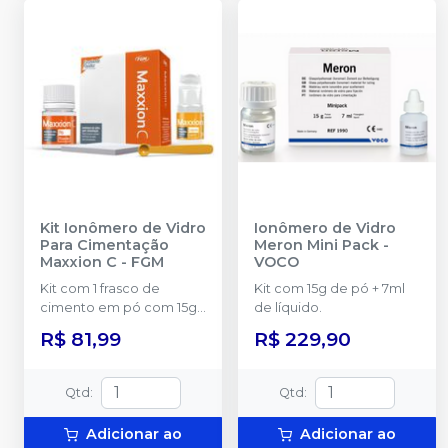
Kit Ionômero de Vidro
Ionômero de Vidro
Para Cimentação
Meron Mini Pack
-
Maxxion C
-
FGM
VOCO
Kit com 1 frasco de
Kit com 15g de pó + 7ml
cimento em pó com 15g
de líquido.
+ 1 frasco de líquido com
R$ 81,99
R$ 229,90
10g + 1 dosador de pó + 1
bloco de espátula.
Qtd
:
Qtd
:
Adicionar ao
Adicionar ao