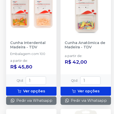
Cunha Interdental
Cunha Anatômica de
Madeira
-
TDV
Madeira
-
TDV
Embalagem com 100
a partir de
:
a partir de
:
R$ 42,00
R$ 45,80
Qtd
:
Qtd
:
Ver opções
Ver opções
Pedir via Whatsapp
Pedir via Whatsapp