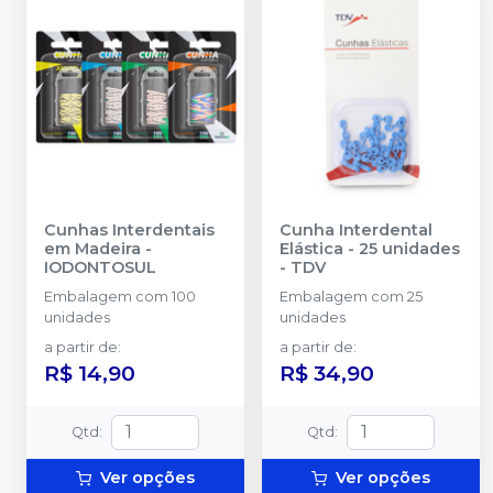
Cunhas Interdentais
Cunha Interdental
em Madeira
-
Elástica - 25 unidades
IODONTOSUL
-
TDV
Embalagem com 100
Embalagem com 25
unidades
unidades
a partir de
:
a partir de
:
R$ 14,90
R$ 34,90
Qtd
:
Qtd
:
Ver opções
Ver opções