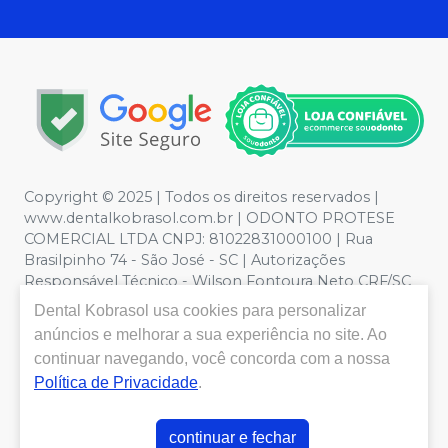
Copyright © 2025 | Todos os direitos reservados |
www.dentalkobrasol.com.br | ODONTO PROTESE
COMERCIAL LTDA CNPJ: 81022831000100 | Rua
Brasilpinho 74 - São José - SC | Autorizações
Responsável Técnico - Wilson Fontoura Neto CRF/SC
12450 | Política de Privacidade e Segurança - Fotos
Dental Kobrasol
usa cookies para personalizar
meramente ilustrativas - Os preços e condições da loja
anúncios e melhorar a sua experiência no site. Ao
virtual estão sujeitos a alterações. Em caso de
continuar navegando, você concorda com a nossa
divergência de preços no site, o valor válido é o do
Política de Privacidade
.
Carrinho de Compra. Não vendemos por atacado, por
isso nos reservamos o direito de não atender compras
de grandes volumes pelo site.
continuar e fechar