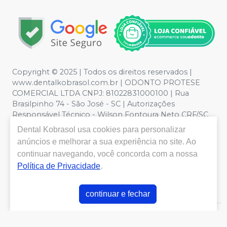
Copyright © 2025 | Todos os direitos reservados |
www.dentalkobrasol.com.br | ODONTO PROTESE
COMERCIAL LTDA CNPJ: 81022831000100 | Rua
Brasilpinho 74 - São José - SC | Autorizações
Responsável Técnico - Wilson Fontoura Neto CRF/SC
12450 | Política de Privacidade e Segurança - Fotos
Dental Kobrasol
usa cookies para personalizar
meramente ilustrativas - Os preços e condições da loja
anúncios e melhorar a sua experiência no site. Ao
virtual estão sujeitos a alterações. Em caso de
continuar navegando, você concorda com a nossa
divergência de preços no site, o valor válido é o do
Política de Privacidade
.
Carrinho de Compra. Não vendemos por atacado, por
isso nos reservamos o direito de não atender compras
de grandes volumes pelo site.
continuar e fechar
E-commerce produzido por
Sou Odonto Ecommerce
.