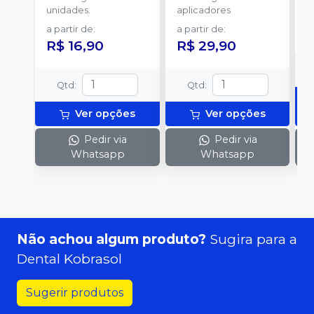
unidades.
aplicadores
u
a partir de
:
a partir de
:
R$ 16,90
R$ 29,90
Qtd
:
Qtd
:
Ver opções
Ver opções
Pedir via
Pedir via
Whatsapp
Whatsapp
Não achou algum produto?
Sugira para a
Dental Kobrasol
Sugerir produtos