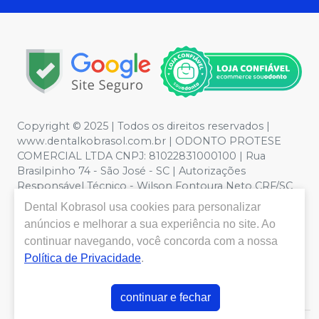
Copyright © 2025 | Todos os direitos reservados |
www.dentalkobrasol.com.br | ODONTO PROTESE
COMERCIAL LTDA CNPJ: 81022831000100 | Rua
Brasilpinho 74 - São José - SC | Autorizações
Responsável Técnico - Wilson Fontoura Neto CRF/SC
12450 | Política de Privacidade e Segurança - Fotos
Dental Kobrasol
usa cookies para personalizar
meramente ilustrativas - Os preços e condições da loja
anúncios e melhorar a sua experiência no site. Ao
virtual estão sujeitos a alterações. Em caso de
continuar navegando, você concorda com a nossa
divergência de preços no site, o valor válido é o do
Política de Privacidade
.
Carrinho de Compra. Não vendemos por atacado, por
isso nos reservamos o direito de não atender compras
de grandes volumes pelo site.
continuar e fechar