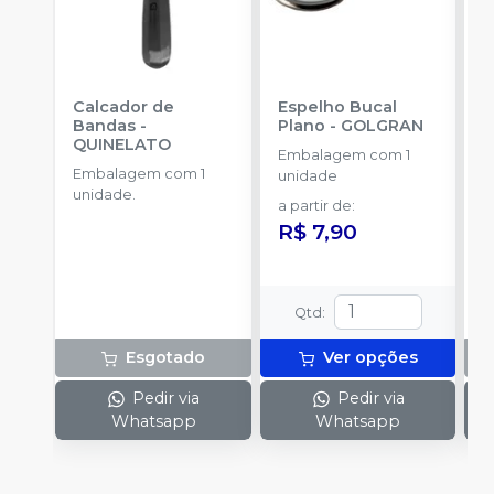
Calcador de
Espelho Bucal
E
Bandas
-
Plano
-
GOLGRAN
P
QUINELATO
Embalagem com 1
Embalagem com 1
E
unidade
unidade.
u
a partir de
:
R$ 7,90
Qtd
:
Esgotado
Ver opções
Pedir via
Pedir via
Whatsapp
Whatsapp