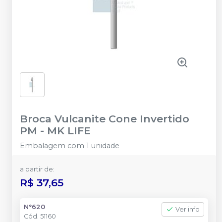
Broca Vulcanite Cone Invertido
PM
-
MK LIFE
Embalagem com 1 unidade
a partir de:
R$ 37,65
N°620
Ver info
Cód.
51160