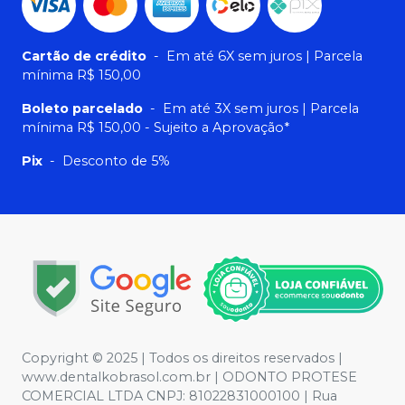
Cartão de crédito
-
Em até 6X sem juros | Parcela
mínima R$ 150,00
Boleto parcelado
-
Em até 3X sem juros | Parcela
mínima R$ 150,00 - Sujeito a Aprovação*
Pix
-
Desconto de 5%
Copyright © 2025 | Todos os direitos reservados |
www.dentalkobrasol.com.br | ODONTO PROTESE
COMERCIAL LTDA CNPJ: 81022831000100 | Rua