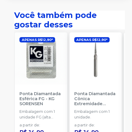
Você também pode
gostar desses
APENAS R$12,90*
APENAS R$12,90*
Ponta Diamantada
Ponta Diamantada
P
Esférica FG
-
KG
Cônica
I
SORENSEN
Extremidade
-
Arredondada FG
-
Embalagem com 1
Embalagem com 1
E
KG SORENSEN
unidade FG (alta
unidade.
u
rotação).
a partir de
:
a partir de
:
a