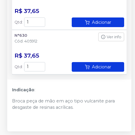
R$ 37,65
Adicionar
Qtd
:
N°630
Ver info
Cód.
405912
R$ 37,65
Adicionar
Qtd
:
Indicação
:
Broca peça de mão em aço tipo vulcanite para
desgaste de resinas acrílicas.