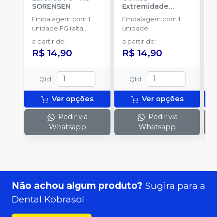
SORENSEN
Extremidade
-
Arredondada FG
-
Embalagem com 1
Embalagem com 1
E
KG SORENSEN
unidade FG (alta
unidade.
u
rotação).
a partir de
:
a partir de
:
a
R$ 14,90
R$ 14,90
R
Qtd
:
Qtd
:
Ver opções
Ver opções
Pedir via
Pedir via
Whatsapp
Whatsapp
Não achou algum produto?
Sugira para a
Dental Kobrasol