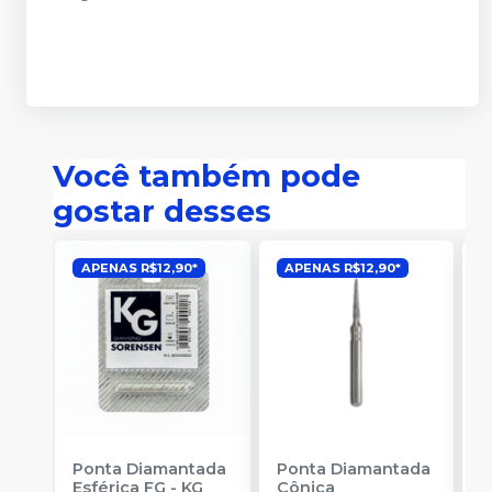
Você também pode
gostar desses
APENAS R$12,90*
APENAS R$12,90*
Ponta Diamantada
Ponta Diamantada
P
Esférica FG
-
KG
Cônica
I