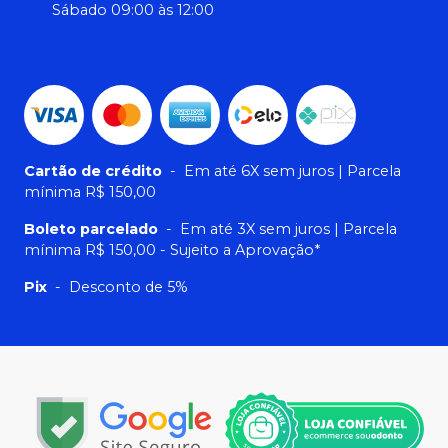
Sábado 09:00 às 12:00
Cartão de crédito
-
Em até 6X sem juros | Parcela
mínima R$ 150,00
Boleto parcelado
-
Em até 3X sem juros | Parcela
mínima R$ 150,00 - Sujeito a Aprovação*
Pix
-
Desconto de 5%