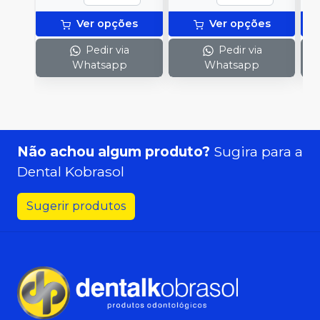
Ver opções
Ver opções
Pedir via
Pedir via
Whatsapp
Whatsapp
Não achou algum produto?
Sugira para a
Dental Kobrasol
Sugerir produtos