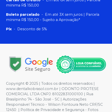
Cartão de crédito
-
Em até 6X sem juros | Parcela
mínima R$ 150,00
Boleto parcelado
-
Em até 3X sem juros | Parcela
mínima R$ 150,00 - Sujeito a Aprovação*
Pix
-
Desconto de 5%
Copyright © 2025 | Todos os direitos reservados |
www.dentalkobrasol.com.br | ODONTO PROTESE
COMERCIAL LTDA CNPJ: 81022831000100 | Rua
Brasilpinho 74 - São José - SC | Autorizações
Responsável Técnico - Wilson Fontoura Neto CRF/SC
12450 | Política de Privacidade e Segurança - Fotos