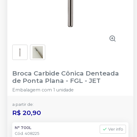
Broca Carbide Cônica Denteada
de Ponta Plana - FGL
-
JET
Embalagem com 1 unidade
a partir de:
R$ 20,90
N° 700L
Ver info
Cód.
408225