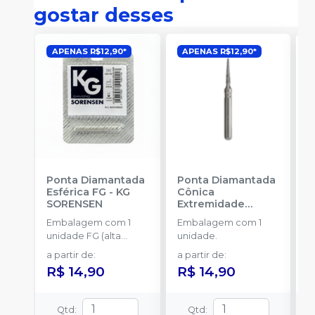
gostar desses
APENAS R$12,90*
APENAS R$12,90*
Ponta Diamantada
Ponta Diamantada
P
Esférica FG
-
KG
Cônica
I
SORENSEN
Extremidade
-
Arredondada FG
-
Embalagem com 1
Embalagem com 1
E
KG SORENSEN
unidade FG (alta
unidade.
u
rotação).
a partir de
:
a partir de
:
a
R$ 14,90
R$ 14,90
R
Qtd
:
Qtd
: