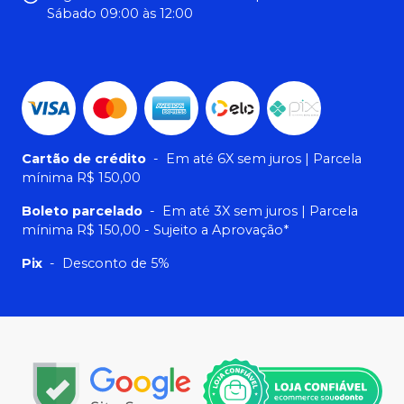
Sábado 09:00 às 12:00
Cartão de crédito
-
Em até 6X sem juros | Parcela
mínima R$ 150,00
Boleto parcelado
-
Em até 3X sem juros | Parcela
mínima R$ 150,00 - Sujeito a Aprovação*
Pix
-
Desconto de 5%