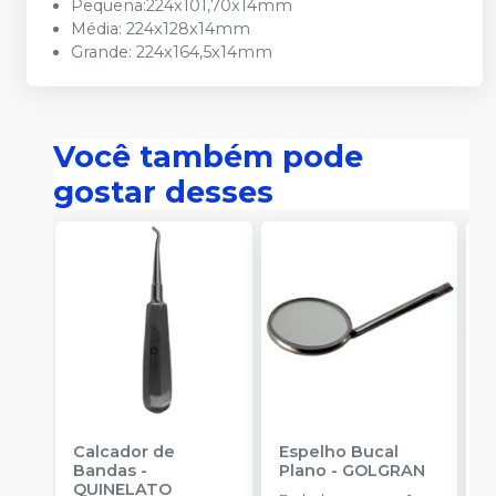
Pequena:224x101,70x14mm
Média: 224x128x14mm
Grande: 224x164,5x14mm
Você também pode
gostar desses
Calcador de
Espelho Bucal
E
Bandas
-
Plano
-
GOLGRAN
P
QUINELATO