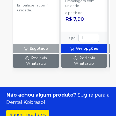
Embalagem com 1
Embalagem com 1
E
unidade
unidade.
u
a partir de
:
R$ 7,90
Qtd
:
Esgotado
Ver opções
Pedir via
Pedir via
Whatsapp
Whatsapp
Não achou algum produto?
Sugira para a
Dental Kobrasol
Sugerir produtos