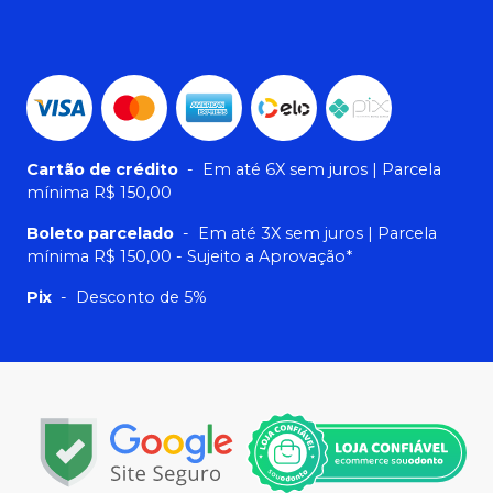
Cartão de crédito
-
Em até 6X sem juros | Parcela
mínima R$ 150,00
Boleto parcelado
-
Em até 3X sem juros | Parcela
mínima R$ 150,00 - Sujeito a Aprovação*
Pix
-
Desconto de 5%