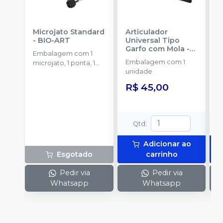
Microjato Standard
Articulador
A
-
BIO-ART
Universal Tipo
A
Garfo com Mola
-
Embalagem com 1
E
NOVA OGP
Embalagem com 1
microjato, 1 ponta, 1
u
unidade
pote de óxido de
R
alumínio com 50g, 1
R$ 45,00
conexão para equipo,
1 engate rápido e
manual de instruções.
Qtd
:
Adicionar ao
Esgotado
carrinho
Pedir via
Pedir via
Whatsapp
Whatsapp