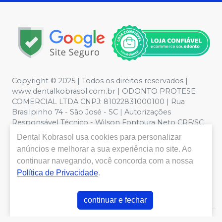
Copyright © 2025 | Todos os direitos reservados |
www.dentalkobrasol.com.br | ODONTO PROTESE
COMERCIAL LTDA CNPJ: 81022831000100 | Rua
Brasilpinho 74 - São José - SC | Autorizações
Responsável Técnico - Wilson Fontoura Neto CRF/SC
12450 | Política de Privacidade e Segurança - Fotos
Dental Kobrasol
usa cookies para personalizar
meramente ilustrativas - Os preços e condições da loja
anúncios e melhorar a sua experiência no site. Ao
virtual estão sujeitos a alterações. Em caso de
continuar navegando, você concorda com a nossa
divergência de preços no site, o valor válido é o do
Política de Privacidade
.
Carrinho de Compra. Não vendemos por atacado, por
isso nos reservamos o direito de não atender compras
de grandes volumes pelo site.
continuar e fechar
E-commerce produzido por
Sou Odonto Ecommerce
.