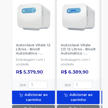
Autoclave Vitale 12
Autoclave Vitale
A
Litros - Bivolt
CD 12 Litros - Bivolt
L
Automático
-
Automático
-
A
CRISTÓFOLI
CRISTÓFOLI
C
Embalagem com 1
Embalagem com 1
E
unidade.
unidade.
u
R$ 5.379,90
R$ 6.389,90
R
Qtd
:
Qtd
:
Adicionar ao
Adicionar ao
carrinho
carrinho