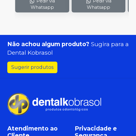
Pedir via
Pedir via
Whatsapp
Whatsapp
Não achou algum produto?
Sugira para a
Dental Kobrasol
Sugerir produtos
Atendimento ao
Privacidade e
Cliente
Segurança