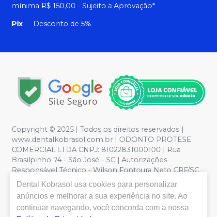
mínima R$ 150,00 - Sujeito a Aprovação*
Pix
-
Desconto de 5%
Copyright © 2025 | Todos os direitos reservados |
www.dentalkobrasol.com.br | ODONTO PROTESE
COMERCIAL LTDA CNPJ: 81022831000100 | Rua
Brasilpinho 74 - São José - SC | Autorizações
Responsável Técnico - Wilson Fontoura Neto CRF/SC
12450 | Política de Privacidade e Segurança - Fotos
Dental Kobrasol
usa cookies para personalizar
meramente ilustrativas - Os preços e condições da loja
anúncios e melhorar a sua experiência no site. Ao
virtual estão sujeitos a alterações. Em caso de
continuar navegando, você concorda com a nossa
divergência de preços no site, o valor válido é o do