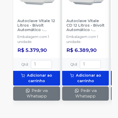
Autoclave Vitale 12
Autoclave Vitale
A
Litros - Bivolt
CD 12 Litros - Bivolt
L
Automático
-
Automático
-
A
CRISTÓFOLI
CRISTÓFOLI
C
Embalagem com 1
Embalagem com 1
E
unidade.
unidade.
u
R$ 5.379,90
R$ 6.389,90
R
Qtd
:
Qtd
:
Adicionar ao
Adicionar ao
carrinho
carrinho
Pedir via
Pedir via
Whatsapp
Whatsapp