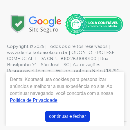
Copyright © 2025 | Todos os direitos reservados |
www.dentalkobrasol.com.br | ODONTO PROTESE
COMERCIAL LTDA CNPJ: 81022831000100 | Rua
Brasilpinho 74 - São José - SC | Autorizações
Responsável Técnico - Wilson Fontoura Neto CRF/SC
12450 | Política de Privacidade e Segurança - Fotos
Dental Kobrasol
usa cookies para personalizar
meramente ilustrativas - Os preços e condições da loja
anúncios e melhorar a sua experiência no site. Ao
virtual estão sujeitos a alterações. Em caso de
continuar navegando, você concorda com a nossa
divergência de preços no site, o valor válido é o do
Política de Privacidade
.
Carrinho de Compra. Não vendemos por atacado, por
isso nos reservamos o direito de não atender compras
de grandes volumes pelo site.
continuar e fechar
E-commerce produzido por
Sou Odonto Ecommerce
.