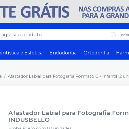
Buscar
entística e Estética
Endodontia
Ortodontia
Harm
a
Afastador Labial para Fotografia Formato C - Infantil (2 un
Afastador Labial para Fotografia Forma
INDUSBELLO
Embalagem com 02 unidades.