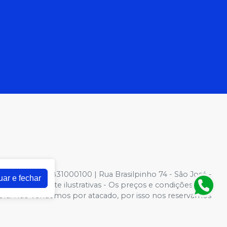
NPJ: 81022831000100 | Rua Brasilpinho 74 - São José -
uar e fechar
otos meramente ilustrativas - Os preços e condições da
 Compra. Não vendemos por atacado, por isso nos reservamos