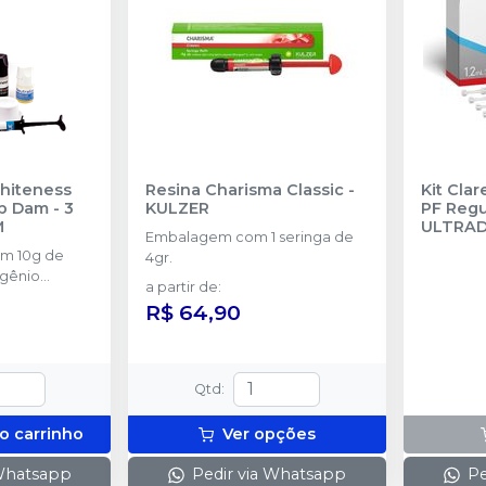
Whiteness
Resina Charisma Classic
-
Kit Cla
p Dam - 3
KULZER
PF Regul
M
ULTRA
Embalagem com 1 seringa de
om 10g de
4gr.
ogênio
a partir de
:
rasco com 5g
R$ 64,90
 frasco com
tralize
eróxidos) + 1
aca para
Qtd
:
1 Top Dam
o carrinho
Ver opções
 Whatsapp
Pedir via Whatsapp
Pe