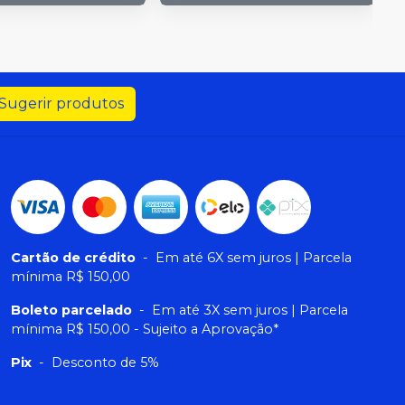
Sugerir produtos
Cartão de crédito
-
Em até 6X sem juros | Parcela
mínima R$ 150,00
Boleto parcelado
-
Em até 3X sem juros | Parcela
mínima R$ 150,00 - Sujeito a Aprovação*
Pix
-
Desconto de 5%