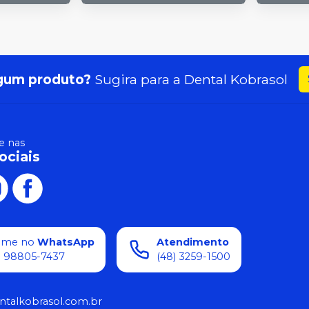
gum produto?
Sugira para a
Dental Kobrasol
 nas
ociais
ame no
WhatsApp
Atendimento
) 98805-7437
(48) 3259-1500
ntalkobrasol.com.br