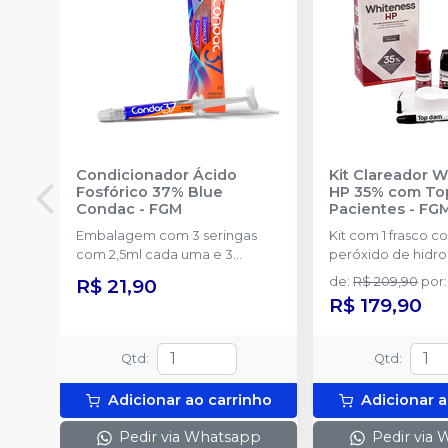
Condicionador Ácido
Kit Clareador 
Fosfórico 37% Blue
HP 35% com To
Condac
-
FGM
Pacientes
-
FG
Embalagem com 3 seringas
Kit com 1 frasco c
com 2,5ml cada uma e 3
peróxido de hidr
ponteiras para aplicação.
concentrado + 1 f
R$ 21,90
de
:
R$ 209,90
por
:
de espessante + 1
R$ 179,90
2g de solução Neu
(neutralizante de p
espátula e uma pl
Qtd
:
Qtd
:
preparo do gel e 
com 2g.
Adicionar ao carrinho
Adicionar a
Pedir via Whatsapp
Pedir via