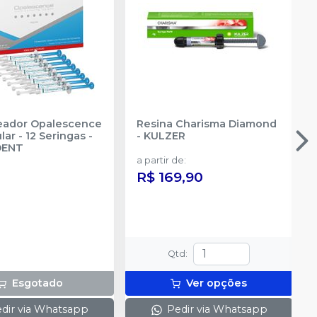
reador Opalescence
Resina Charisma Diamond
ar - 12 Seringas
-
-
KULZER
DENT
a partir de
:
R$ 169,90
Qtd
:
Esgotado
Ver opções
dir via Whatsapp
Pedir via Whatsapp