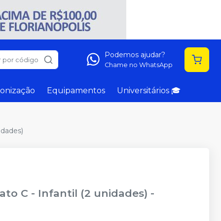
Podemos ajudar?
 por código
Chame no WhatsApp
onização
Equipamentos
Universitários 🎓
idades)
to C - Infantil (2 unidades)
-