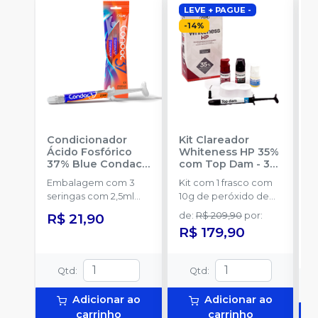
LEVE + PAGUE -
-
14
%
Condicionador
Kit Clareador
R
Ácido Fosfórico
Whiteness HP 35%
C
37% Blue Condac
-
com Top Dam - 3
E
FGM
Pacientes
-
FGM
Embalagem com 3
Kit com 1 frasco com
s
seringas com 2,5ml
10g de peróxido de
a
cada uma e 3
hidrogênio
R$ 21,90
de
:
R$ 209,90
por
:
ponteiras para
concentrado + 1 frasco
R$ 179,90
aplicação.
com 5g de
espessante + 1 frasco
com 2g de solução
Qtd
:
Qtd
:
Neutralize
(neutralizante de
Adicionar ao
Adicionar ao
peróxidos) + 1
carrinho
carrinho
espátula e uma placa