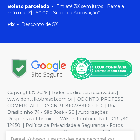
Boleto parcelado
-
Em até 3X sem juros | Parcela
mínima R$ 150,00 - Sujeito a Aprovação*
Pix
-
Desconto de 5%
Copyright © 2025 | Todos os direitos reservados |
www.dentalkobrasol.com.br | ODONTO PROTESE
COMERCIAL LTDA CNPJ: 81022831000100 | Rua
Brasilpinho 74 - São José - SC | Autorizações
Responsável Técnico - Wilson Fontoura Neto CRF/SC
12450 | Política de Privacidade e Segurança - Fotos
meramente ilustrativas - Os preços e condições da loja
virtual estão sujeitos a alterações. Em caso de
Dental Kobrasol
usa cookies para personalizar