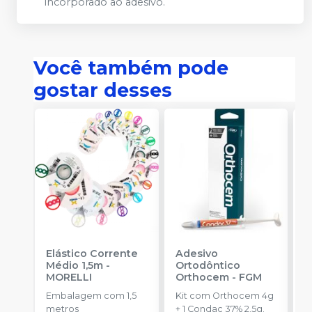
incorporado ao adesivo.
Você também pode
gostar desses
Elástico Corrente
Adesivo
R
Médio 1,5m
-
Ortodôntico
O
MORELLI
Orthocem
-
FGM
B
Embalagem com 1,5
Kit com Orthocem 4g
E
metros
+ 1 Condac 37% 2,5g.
c