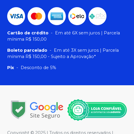
Cartão de crédito
-
Em até 6X sem juros | Parcela
mínima R$ 150,00
Boleto parcelado
-
Em até 3X sem juros | Parcela
mínima R$ 150,00 - Sujeito a Aprovação*
Pix
-
Desconto de 5%
Copyright © 2025 | Todos os direitos reservados |